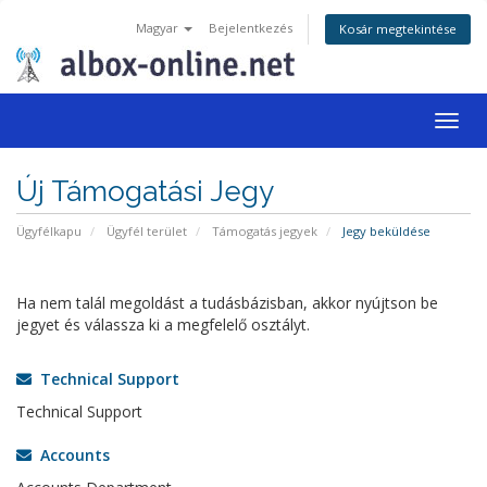
Magyar
Bejelentkezés
Kosár megtekintése
Togg
navig
Új Támogatási Jegy
Ügyfélkapu
Ügyfél terület
Támogatás jegyek
Jegy beküldése
Ha nem talál megoldást a tudásbázisban, akkor nyújtson be
jegyet és válassza ki a megfelelő osztályt.
Technical Support
Technical Support
Accounts