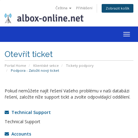
Čeština
Přihlášení
Zobrazit košík
Togg
navig
Otevřít ticket
Portal Home
Klientské sekce
Tickety podpory
Podpora - Založit nový ticket
Pokud nemůžete najít řešení Vašeho problému v naši databázi
řešení, založte níže support tickt a zvolte odpovídající oddělení.
Technical Support
Technical Support
Accounts