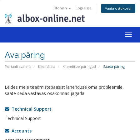
Estonian
Logi sisse
Vaata ostukorvi
Togg
navig
Ava päring
Portaali avaleht
Kliendi ala
Klienditoe päringud
Saada päring
Leides meie teadmistebaasist lahenduse oma probleemile,
saate seda vastavas osakonnas jagada.
Technical Support
Technical Support
Accounts