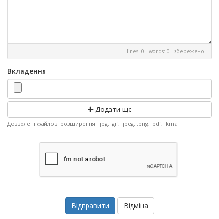
lines: 0 words: 0
збережено
Вкладення
Додати ще
Дозволені файлові розширення: .jpg, .gif, .jpeg, .png, .pdf, .kmz
Відміна