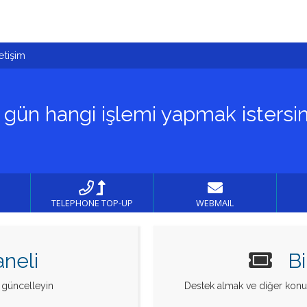
letişim
 gün hangi işlemi yapmak istersin
TELEPHONE TOP-UP
WEBMAIL
neli
B
e güncelleyin
Destek almak ve diğer konular