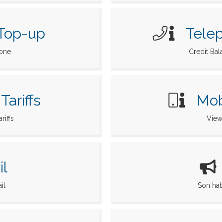
Top-up
Tele
hone
Credit Ba
ariffs
Mob
riffs
View
l
il
Son hab