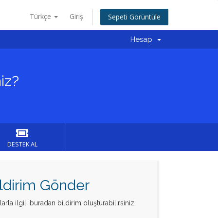
Türkçe
Giriş
Sepeti Görüntüle
Hesap
iz?
DESTEK AL
ildirim Gönder
la ilgili buradan bildirim oluşturabilirsiniz.