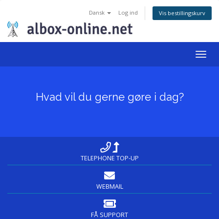
Dansk
Log ind
Vis bestillingskurv
Togg
navig
Hvad vil du gerne gøre i dag?
TELEPHONE TOP-UP
WEBMAIL
FÅ SUPPORT